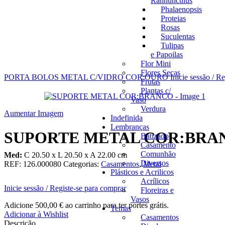
Rannunculus
Phalaenopsis
Proteias
Rosas
Suculentas
Tulipas
e Papoilas
Flor Mini
Flores Secas
PORTA BOLOS METAL C/VIDRO COR:OURO
Inicie sessão / R
Frutas
Plantas c/
Vaso
Verdura
Aumentar Imagem
Indefinida
Lembranças
SUPORTE METAL COR:BRA
Batizado
Casamento
Comunhão
Med:
C
20.50 x
L
20.50 x
A
22.00
cm
Diversos
REF:
126.000080
Categorias:
Casamentos
,
Metal
Plásticos e Acrilicos
Acrílicos
Inicie sessão / Registe-se para comprar
Floreiras e
Vasos
Adicione
500,00
€
ao carrinho para ter portes grátis.
Temas
Adicionar à Wishlist
Casamentos
Descrição