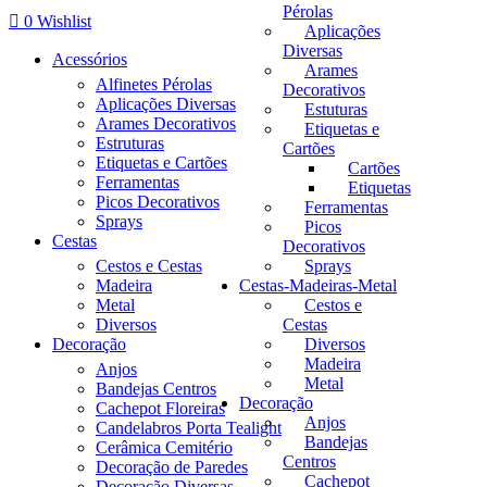
Pérolas
0
Wishlist
Aplicações
Diversas
Acessórios
Arames
Alfinetes Pérolas
Decorativos
Aplicações Diversas
Estuturas
Arames Decorativos
Etiquetas e
Estruturas
Cartões
Etiquetas e Cartões
Cartões
Ferramentas
Etiquetas
Picos Decorativos
Ferramentas
Sprays
Picos
Cestas
Decorativos
Cestos e Cestas
Sprays
Madeira
Cestas-Madeiras-Metal
Metal
Cestos e
Diversos
Cestas
Decoração
Diversos
Madeira
Anjos
Metal
Bandejas Centros
Decoração
Cachepot Floreiras
Anjos
Candelabros Porta Tealight
Bandejas
Cerâmica Cemitério
Centros
Decoração de Paredes
Cachepot
Decoração Diversas