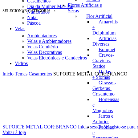
Casamentos
Flores Artificias e
Dia da Mulher-Mãe-Pai
Secas
SELECIONAR CATEGORIA
Namorados
Flor Artificial
Natal
Amaryllis
Páscoa
e
Velas
Delphinium
Ambientadores
Artificias
Velas e Ambientadores
Diversas
Velas Cemitério
Bouquet
Velas Decorativas
Cravos-
Velas Eletrónicas e Candeeiros
Cravinas-
Vidros
Statice
Dallas
Início
Temas
Casamentos
SUPORTE METAL COR:BRANCO
e Stomas
Girassol-
Gerberas-
Crisantemo
Hortensias
e
Magnolias
Jarros e
Anturios
SUPORTE METAL COR:BRANCO
Inicie sessão / Registe-se para
Peonias
Voltar à loja
e