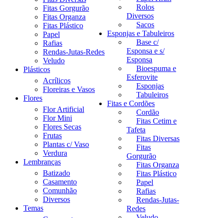
Rolos
Fitas Gorgurão
Diversos
Fitas Organza
Sacos
Fitas Plástico
Esponjas e Tabuleiros
Papel
Base c/
Rafias
Esponsa e s/
Rendas-Jutas-Redes
Esponsa
Veludo
Bioespuma e
Plásticos
Esferovite
Acrílicos
Esponjas
Floreiras e Vasos
Tabuleiros
Flores
Fitas e Cordões
Flor Artificial
Cordão
Flor Mini
Fitas Cetim e
Flores Secas
Tafeta
Frutas
Fitas Diversas
Plantas c/ Vaso
Fitas
Verdura
Gorgurão
Lembranças
Fitas Organza
Batizado
Fitas Plástico
Casamento
Papel
Comunhão
Rafias
Diversos
Rendas-Jutas-
Temas
Redes
Veludo