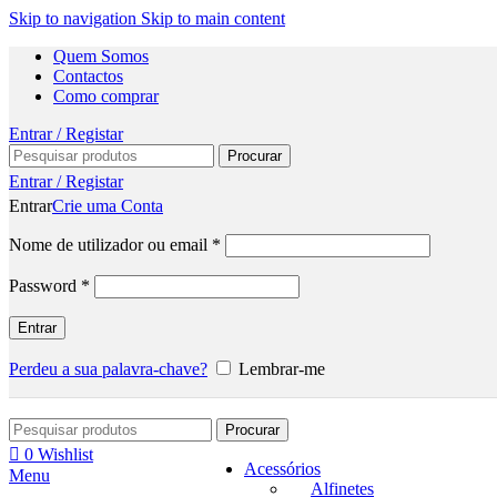
Skip to navigation
Skip to main content
Quem Somos
Contactos
Como comprar
Entrar / Registar
Procurar
Entrar / Registar
Entrar
Crie uma Conta
Nome de utilizador ou email
*
Password
*
Entrar
Perdeu a sua palavra-chave?
Lembrar-me
Procurar
0
Wishlist
Acessórios
Menu
Alfinetes