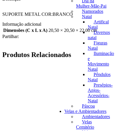
Dia da
Mulher-Mãe-Pai
Namorados
SUPORTE METAL COR:BRANCO
Natal
Artifical
Informação adicional
Natal
Dimensões (C x L x A)
20,50 × 20,50 × 22,00 cm
Diversos
Partilhar:
natal
Figuras
Natal
Produtos Relacionados
Iluminação
e
Movimento
Natal
Pêndulos
Natal
Presépios-
Anjos-
Acessórios-
Natal
Páscoa
Velas e Ambientadores
Ambientadores
Velas
Cemitério