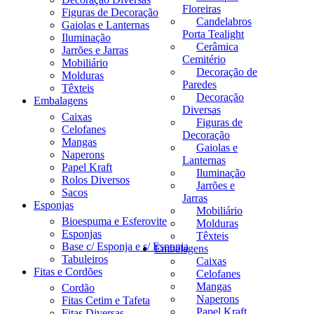
Floreiras
Figuras de Decoração
Candelabros
Gaiolas e Lanternas
Porta Tealight
Iluminação
Cerâmica
Jarrões e Jarras
Cemitério
Mobiliário
Decoração de
Molduras
Paredes
Têxteis
Decoração
Embalagens
Diversas
Caixas
Figuras de
Celofanes
Decoração
Mangas
Gaiolas e
Naperons
Lanternas
Papel Kraft
Iluminação
Rolos Diversos
Jarrões e
Sacos
Jarras
Esponjas
Mobiliário
Bioespuma e Esferovite
Molduras
Esponjas
Têxteis
Base c/ Esponja e s/ Esponja
Embalagens
Tabuleiros
Caixas
Fitas e Cordões
Celofanes
Mangas
Cordão
Naperons
Fitas Cetim e Tafeta
Papel Kraft
Fitas Diversas