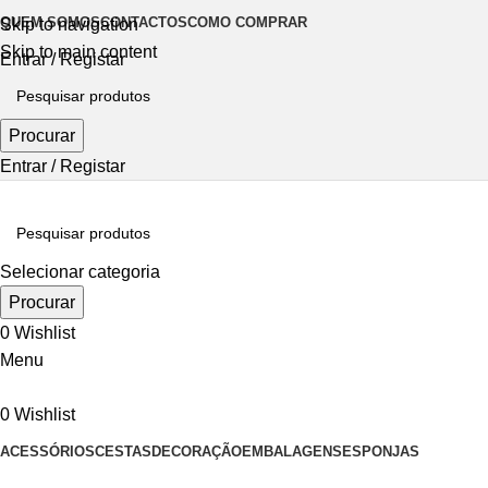
QUEM SOMOS
CONTACTOS
COMO COMPRAR
Skip to navigation
Skip to main content
Entrar / Registar
Procurar
Entrar / Registar
Selecionar categoria
Procurar
0
Wishlist
Menu
0
Wishlist
ACESSÓRIOS
CESTAS
DECORAÇÃO
EMBALAGENS
ESPONJAS