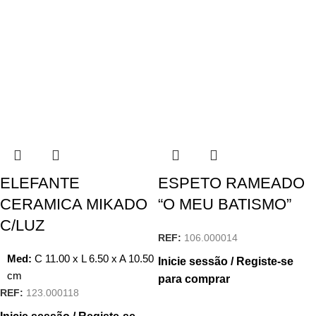
ELEFANTE
ESPETO RAMEADO
CERAMICA MIKADO
“O MEU BATISMO”
C/LUZ
REF:
106.000014
Med:
C
11.00 x
L
6.50 x
A
10.50
Inicie sessão / Registe-se
cm
para comprar
REF:
123.000118