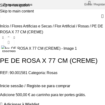
Entrar / Registar
Skip to navigation
Skip to main content
Início
Flores Artificias e Secas
Flor Artificial
Rosas
PE DE
ROSA X 77 CM (CREME)
Aumentar Imagem
ESGOTADO
PE DE ROSA X 77 CM (CREME)
REF:
90.001581
Categoria:
Rosas
Inicie sessão / Registe-se para comprar
Adicione
500,00
€
ao carrinho para ter portes grátis.
Adicionar à Wishlist