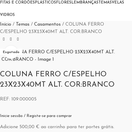
FITAS E CORDÕES
PLÁSTICOS
FLORES
LEMBRANÇAS
TEMAS
VELAS
VIDROS
Início
Temas
Casamentos
COLUNA FERRO
C/ESPELHO 23X23X40MT ALT. COR:BRANCO
Aumentar Imagem
Esgotado
COLUNA FERRO C/ESPELHO
23X23X40MT ALT. COR:BRANCO
REF:
109.000005
Inicie sessão / Registe-se para comprar
Adicione
500,00
€
ao carrinho para ter portes grátis.