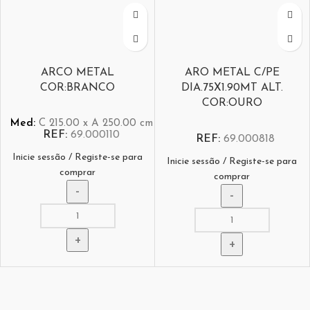
ARCO METAL
ARO METAL C/PE
COR:BRANCO
DIA.75X1.90MT ALT.
COR:OURO
Med:
C
215.00 x
A
250.00
cm
REF:
69.000110
REF:
69.000818
Inicie sessão / Registe-se para
Inicie sessão / Registe-se para
comprar
comprar