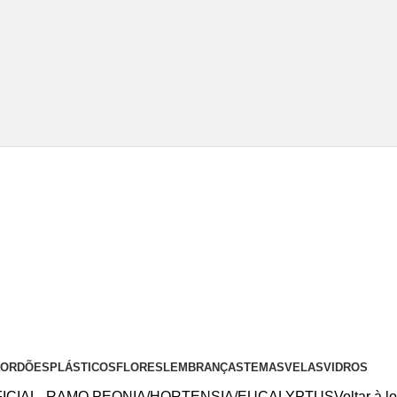
 CORDÕES
PLÁSTICOS
FLORES
LEMBRANÇAS
TEMAS
VELAS
VIDROS
FICIAL- RAMO PEONIA/HORTENSIA/EUCALYPTUS
Voltar à l