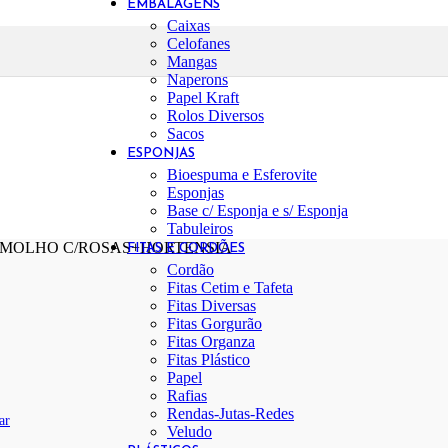
EMBALAGENS
Caixas
Celofanes
Mangas
Naperons
Papel Kraft
Rolos Diversos
Sacos
ESPONJAS
Bioespuma e Esferovite
Esponjas
Base c/ Esponja e s/ Esponja
Tabuleiros
- MOLHO C/ROSAS+HORTENSIA
FITAS E CORDÕES
Cordão
Fitas Cetim e Tafeta
Fitas Diversas
Fitas Gorgurão
Fitas Organza
Fitas Plástico
Papel
Rafias
Rendas-Jutas-Redes
ar
Veludo