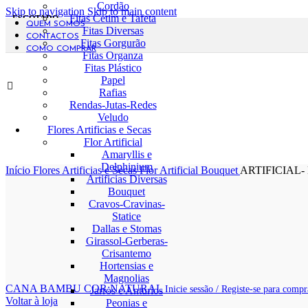
Cordão
Skip to navigation
Skip to main content
Fitas Cetim e Tafeta
ESGOTADO
QUEM SOMOS
Fitas Diversas
CONTACTOS
Fitas Gorgurão
COMO COMPRAR
Fitas Organza
Fitas Plástico
Papel
Rafias
Rendas-Jutas-Redes
Veludo
Flores Artificias e Secas
Flor Artificial
Amaryllis e
Delphinium
Início
Flores Artificias e Secas
Flor Artificial
Bouquet
ARTIFICIAL
Artificias Diversas
Bouquet
Cravos-Cravinas-
Statice
Dallas e Stomas
Girassol-Gerberas-
Crisantemo
Hortensias e
Magnolias
CANA BAMBU COR:NATURAL
Inicie sessão / Registe-se para compr
Jarros e Anturios
Voltar à loja
Peonias e