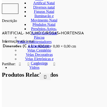
Artifical Natal
Diversos natal
Figuras Natal
Iluminação e
Movimento Natal
Descrição
Pêndulos Natal
Presépios-Anjos-
Acessórios-Natal
ARTIFICIAL- MOLHO C/ROSAS+HORTENSIA
Páscoa
Informação adicional
Velas e Ambientadores
Ambientadores
0,00 × 0,00 × 0,00 cm
Dimensões (C x L x A)
Velas Cemitério
Velas Decorativas
Velas Eletrónicas e
Candeeiros
Partilhar:
Vidros
Produtos Relacionados