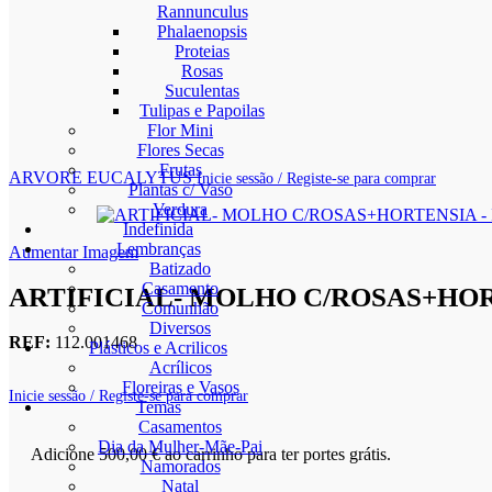
Rannunculus
Phalaenopsis
Proteias
Rosas
Suculentas
Tulipas e Papoilas
Flor Mini
Flores Secas
Frutas
ARVORE EUCALYTUS
Inicie sessão / Registe-se para comprar
Plantas c/ Vaso
Verdura
Indefinida
Lembranças
Aumentar Imagem
Batizado
Casamento
ARTIFICIAL- MOLHO C/ROSAS+HO
Comunhão
Diversos
REF:
112.001468
Plásticos e Acrilicos
Acrílicos
Floreiras e Vasos
Inicie sessão / Registe-se para comprar
Temas
Casamentos
Dia da Mulher-Mãe-Pai
Adicione
500,00
€
ao carrinho para ter portes grátis.
Namorados
Natal