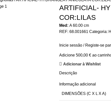
ARTIFICIAL- 
COR:LILAS
Med:
A
60.00
cm
REF:
68.001661
Categoria:
H
Inicie sessão / Registe-se pa
Adicione
500,00
€
ao carrinho
Adicionar à Wishlist
Descrição
Informação adicional
DIMENSÕES (C X L X A)