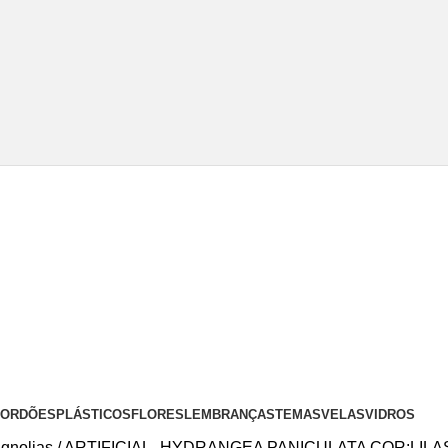
 CORDÕES
PLÁSTICOS
FLORES
LEMBRANÇAS
TEMAS
VELAS
VIDROS
agnolias
ARTIFICIAL- HYDRANGEA PANICULATA COR:LILA