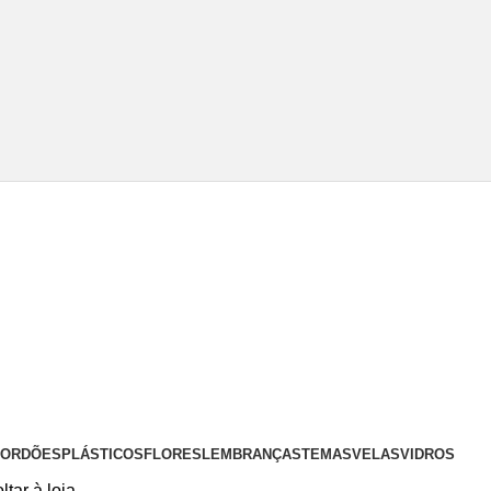
 CORDÕES
PLÁSTICOS
FLORES
LEMBRANÇAS
TEMAS
VELAS
VIDROS
ltar à loja