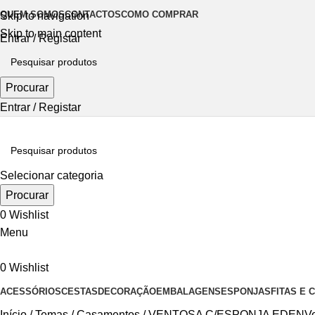
QUEM SOMOS
CONTACTOS
COMO COMPRAR
Skip to navigation
Skip to main content
Entrar / Registar
Procurar
Entrar / Registar
Selecionar categoria
Procurar
0
Wishlist
Menu
0
Wishlist
ACESSÓRIOS
CESTAS
DECORAÇÃO
EMBALAGENS
ESPONJAS
FITAS E
Início
Temas
Casamentos
VENTOSA C/ESPONJA EDEN
Vo