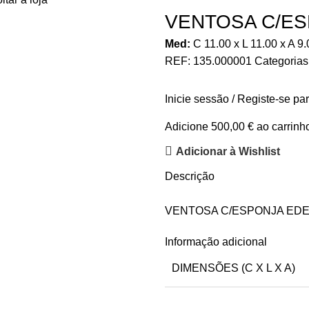
VENTOSA C/E
Med:
C
11.00 x
L
11.00 x
A
9.
REF:
135.000001
Categorias
Inicie sessão / Registe-se pa
Adicione
500,00
€
ao carrinho
Adicionar à Wishlist
Descrição
VENTOSA C/ESPONJA ED
Informação adicional
DIMENSÕES (C X L X A)