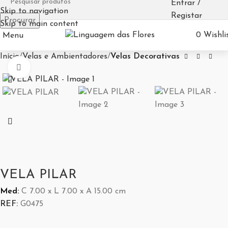
Entrar /
Skip to navigation
Registar
Procurar
Skip to main content
0
Wishli
Menu
Início
Velas e Ambientadores
Velas Decorativas
Aumentar Imagem
VELA PILAR
Med:
C
7.00 x
L
7.00 x
A
15.00
cm
REF:
G0475