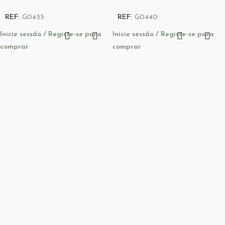
REF:
G0435
REF:
G0440
Inicie sessão / Registe-se para
Inicie sessão / Registe-se para
comprar
comprar