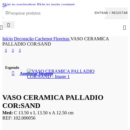
Skip to navigation
Skip to main content
ENTRAR / REGISTAR
Início
Decoração
Cachepot Floreiras
VASO CERAMICA
PALLADIO COR:SAND
Esgotado
Aumentar Imagem
VASO CERAMICA PALLADIO
COR:SAND
Med:
C
13.50 x
L
13.50 x
A
12.50
cm
REF:
102.000056