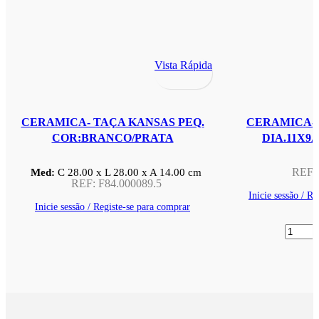
Vista Rápida
CERAMICA- TAÇA KANSAS PEQ.
CERAMICA- 
COR:BRANCO/PRATA
DIA.11X9
Med:
C
28.00 x
L
28.00 x
A
14.00
cm
REF:
REF:
F84.000089.5
Inicie sessão / R
Inicie sessão / Registe-se para comprar