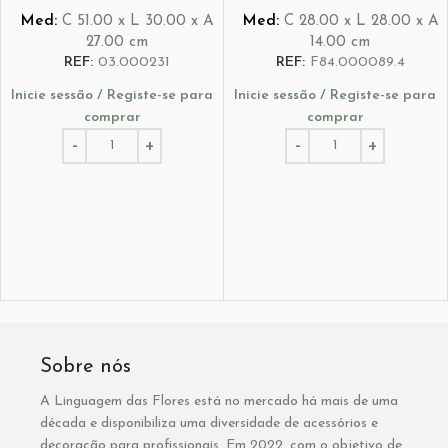
Med:
C
51.00 x
L
30.00 x
A
Med:
C
28.00 x
L
28.00 x
A
27.00
cm
14.00
cm
REF:
03.000231
REF:
F84.000089.4
Inicie sessão / Registe-se para
Inicie sessão / Registe-se para
comprar
comprar
Sobre nós
A Linguagem das Flores está no mercado há mais de uma
década e disponibiliza uma diversidade de acessórios e
decoração para profissionais. Em 2022, com o objetivo de