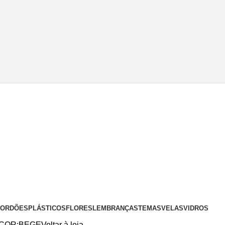
 CORDÕES
PLÁSTICOS
FLORES
LEMBRANÇAS
TEMAS
VELAS
VIDROS
 COR:BEGE
Voltar à loja