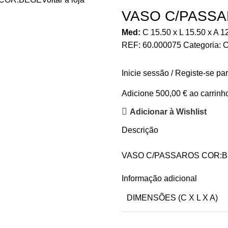
VASO C/PASS
Med:
C
15.50 x
L
15.50 x
A
1
REF:
60.000075
Categoria:
C
Inicie sessão / Registe-se pa
Adicione
500,00
€
ao carrinho
Adicionar à Wishlist
Descrição
VASO C/PASSAROS COR:
Informação adicional
DIMENSÕES (C X L X A)