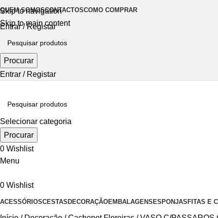
QUEM SOMOS
CONTACTOS
COMO COMPRAR
Skip to navigation
Skip to main content
Entrar / Registar
Procurar
Entrar / Registar
Selecionar categoria
Procurar
0
Wishlist
Menu
0
Wishlist
ACESSÓRIOS
CESTAS
DECORAÇÃO
EMBALAGENS
ESPONJAS
FITAS E
Início
Decoração
Cachepot Floreiras
VASO C/PASSAROS