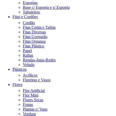
Esponjas
Base c/ Esponja e s/ Esponja
Tabuleiros
Fitas e Cordões
Cordão
Fitas Cetim e Tafeta
Fitas Diversas
Fitas Gorgurão
Fitas Organza
Fitas Plástico
Papel
Rafias
Rendas-Jutas-Redes
Veludo
Plásticos
Acrílicos
Floreiras e Vasos
Flores
Flor Artificial
Flor Mini
Flores Secas
Frutas
Plantas c/ Vaso
Verdura