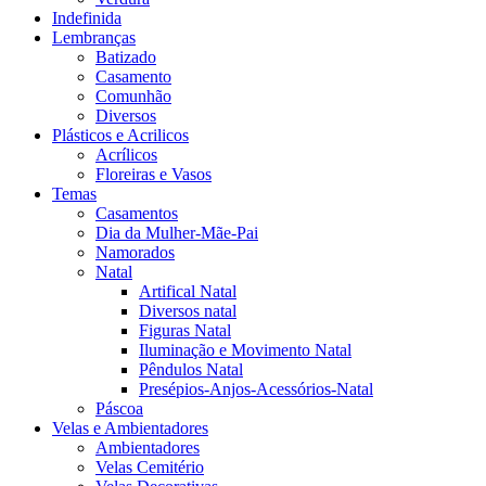
Indefinida
Lembranças
Batizado
Casamento
Comunhão
Diversos
Plásticos e Acrilicos
Acrílicos
Floreiras e Vasos
Temas
Casamentos
Dia da Mulher-Mãe-Pai
Namorados
Natal
Artifical Natal
Diversos natal
Figuras Natal
Iluminação e Movimento Natal
Pêndulos Natal
Presépios-Anjos-Acessórios-Natal
Páscoa
Velas e Ambientadores
Ambientadores
Velas Cemitério