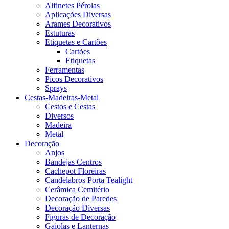
Alfinetes Pérolas
Aplicações Diversas
Arames Decorativos
Estuturas
Etiquetas e Cartões
Cartões
Etiquetas
Ferramentas
Picos Decorativos
Sprays
Cestas-Madeiras-Metal
Cestos e Cestas
Diversos
Madeira
Metal
Decoração
Anjos
Bandejas Centros
Cachepot Floreiras
Candelabros Porta Tealight
Cerâmica Cemitério
Decoração de Paredes
Decoração Diversas
Figuras de Decoração
Gaiolas e Lanternas