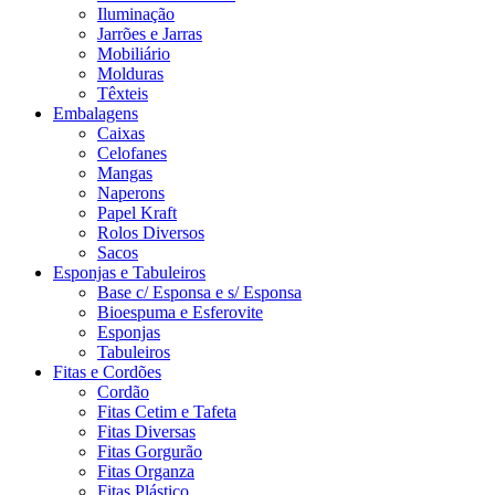
Iluminação
Jarrões e Jarras
Mobiliário
Molduras
Têxteis
Embalagens
Caixas
Celofanes
Mangas
Naperons
Papel Kraft
Rolos Diversos
Sacos
Esponjas e Tabuleiros
Base c/ Esponsa e s/ Esponsa
Bioespuma e Esferovite
Esponjas
Tabuleiros
Fitas e Cordões
Cordão
Fitas Cetim e Tafeta
Fitas Diversas
Fitas Gorgurão
Fitas Organza
Fitas Plástico