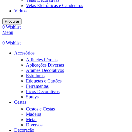
Velas Decorativas
Velas Eletrónicas e Candeeiros
Vidros
Procurar
0
Wishlist
Menu
0
Wishlist
Acessórios
Alfinetes Pérolas
Aplicações Diversas
Arames Decorativos
Estruturas
Etiquetas e Cartões
Ferramentas
Picos Decorativos
Sprays
Cestas
Cestos e Cestas
Madeira
Metal
Diversos
Decoração