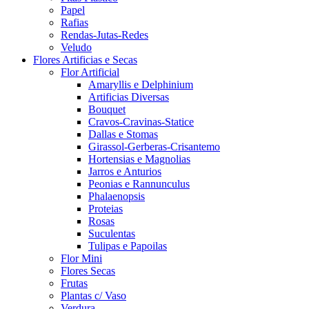
Papel
Rafias
Rendas-Jutas-Redes
Veludo
Flores Artificias e Secas
Flor Artificial
Amaryllis e Delphinium
Artificias Diversas
Bouquet
Cravos-Cravinas-Statice
Dallas e Stomas
Girassol-Gerberas-Crisantemo
Hortensias e Magnolias
Jarros e Anturios
Peonias e Rannunculus
Phalaenopsis
Proteias
Rosas
Suculentas
Tulipas e Papoilas
Flor Mini
Flores Secas
Frutas
Plantas c/ Vaso
Verdura