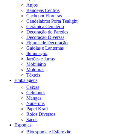
Anjos
Bandejas Centros
Cachepot Floreiras
Candelabros Porta Tealight
Cerâmica Cemitério
Decoração de Paredes
Decoração Diversas
Figuras de Decoração
Gaiolas e Lanternas
Iluminação
Jarrões e Jarras
Mobiliário
Molduras
Têxteis
Embalagens
Caixas
Celofanes
Mangas
Naperons
Papel Kraft
Rolos Diversos
Sacos
Esponjas
Bioespuma e Esferovite