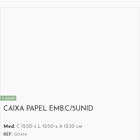
+ cores
CAIXA PAPEL EMB:C/5UNID
Med:
C
12.00 x
L
12.00 x
A
12.50
cm
REF:
G0414