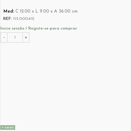
Med:
C
12.00 x
L
9.00 x
A
36.00
cm
REF:
115.000412
Inicie sessão / Registe-se para comprar
+ cores