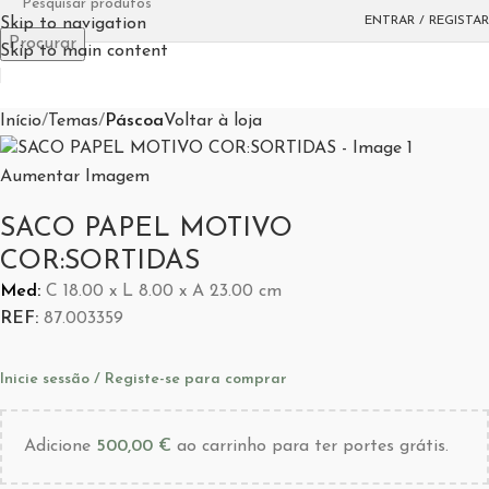
Esgotado
ENTRAR / REGISTAR
Skip to navigation
Procurar
Skip to main content
Início
Temas
Páscoa
Voltar à loja
Aumentar Imagem
SACO PAPEL MOTIVO
COR:SORTIDAS
Med:
C
18.00 x
L
8.00 x
A
23.00
cm
REF:
87.003359
Inicie sessão / Registe-se para comprar
Adicione
500,00
€
ao carrinho para ter portes grátis.