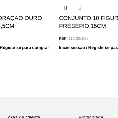
CORAÇAO OURO
CONJUNTO 10 FIGU
8,5CM
PRESEPIO 15CM
REF:
112.001063
/ Registe-se para comprar
Inicie sessão / Registe-se pa
Área de Cliente
Privacidade