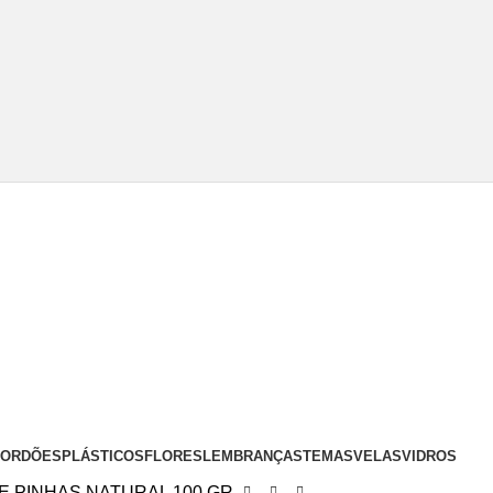
 CORDÕES
PLÁSTICOS
FLORES
LEMBRANÇAS
TEMAS
VELAS
VIDROS
E PINHAS NATURAL 100 GR