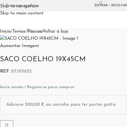
Esgotado
ENTRAR / REGISTAR
Skip to navigation
Skip to main content
Início
Temas
Páscoa
Voltar à loja
Aumentar Imagem
SACO COELHO 19X45CM
REF:
87.001622
Inicie sessão / Registe-se para comprar
Adicione
500,00
€
ao carrinho para ter portes grátis.