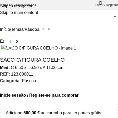
Entrar / Registar
Skip to navigation
Skip to main content
Início
Temas
Páscoa
Esgotado
Aumentar Imagem
SACO C/FIGURA COELHO
Med:
C
6.50 x
L
6.50 x
A
11.00
cm
REF:
123.000011
Categoria:
Páscoa
Inicie sessão / Registe-se para comprar
Adicione
500,00
€
ao carrinho para ter portes grátis.