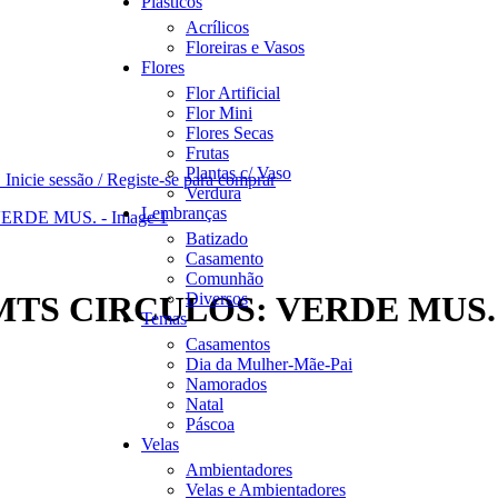
Plásticos
Acrílicos
Floreiras e Vasos
Flores
Flor Artificial
Flor Mini
Flores Secas
Frutas
Plantas c/ Vaso
O
Inicie sessão / Registe-se para comprar
Verdura
Lembranças
Batizado
Casamento
Comunhão
Diversos
TS CIRCULOS: VERDE MUS.
Temas
Casamentos
Dia da Mulher-Mãe-Pai
Namorados
Natal
Páscoa
Velas
Ambientadores
Velas e Ambientadores