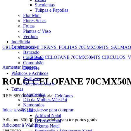
Suculentas
Tulipas e Papoilas
Flor Mini
Flores Secas
Frutas
Plantas c/ Vaso
Verdura
Indefinida
Lembranças
CELOFANE SEMI TRANS. FOLHAS 70CMX50MTS- SALMA
Batizado
Casamento
Comunhão
Aumentar Imagem
Diversos
Plásticos e Acrilicos
Acrílicos
ROLO CELOFANE 70CMX50M
Floreiras e Vasos
Temas
Casamentos
REF:
66.000043
Categoria:
Celofanes
Dia da Mulher-Mãe-Pai
Namorados
Inicie sessão / Registe-se para comprar
Natal
Artifical Natal
Adicione
500,00
€
ao carrinho para ter portes grátis.
Diversos natal
Adicionar à Wishlist
Figuras Natal
Descrição