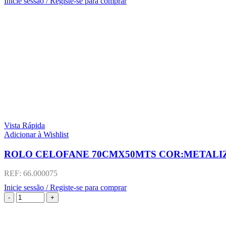
Inicie sessão / Registe-se para comprar
Vista Rápida
Adicionar à Wishlist
ROLO CELOFANE 70CMX50MTS COR:METALI
REF:
66.000075
Inicie sessão / Registe-se para comprar