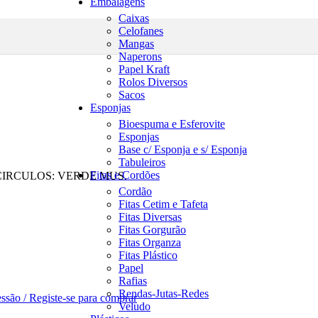
Embalagens
Caixas
Celofanes
Mangas
Naperons
Papel Kraft
Rolos Diversos
Sacos
Esponjas
Bioespuma e Esferovite
Esponjas
Base c/ Esponja e s/ Esponja
Tabuleiros
Fitas e Cordões
IRCULOS: VERDE MUS.
Cordão
Fitas Cetim e Tafeta
Fitas Diversas
Fitas Gorgurão
Fitas Organza
Fitas Plástico
Papel
Rafias
Rendas-Jutas-Redes
essão / Registe-se para comprar
Veludo