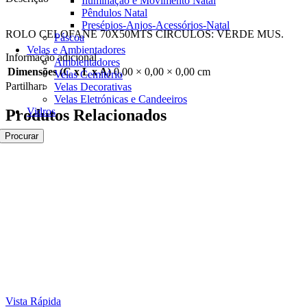
Iluminação e Movimento Natal
Pêndulos Natal
Presépios-Anjos-Acessórios-Natal
ROLO CELOFANE 70X50MTS CIRCULOS: VERDE MUS.
Páscoa
Velas e Ambientadores
Informação adicional
Ambientadores
Dimensões (C x L x A)
0,00 × 0,00 × 0,00 cm
Velas Cemitério
Partilhar:
Velas Decorativas
Velas Eletrónicas e Candeeiros
Vidros
Produtos Relacionados
Procurar
Vista Rápida