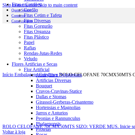
Fitas e Cordões
Skip to navigation
Skip to main content
Cordão
Quem Somos
Fitas Cetim e Tafeta
Contactos
Fitas Diversas
Como comprar
Fitas Gorgurão
Fitas Organza
Fitas Plástico
Papel
Rafias
Rendas-Jutas-Redes
Veludo
Flores Artificias e Secas
Flor Artificial
Início
Embalagens
Celofanes
ROLO CELOFANE 70CMX50MTS C
Amaryllis e Delphinium
Artificias Diversas
Bouquet
Cravos-Cravinas-Statice
Dallas e Stomas
Girassol-Gerberas-Crisantemo
Hortensias e Magnolias
Jarros e Anturios
Peonias e Rannunculus
Phalaenopsis
ROLO CELOFANE 70CMX50MTS SIZO: VERDE MUS.
Inicie s
Proteias
Voltar à loja
Rosas