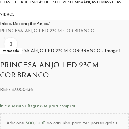
FITAS E CORDÕES
PLÁSTICOS
FLORES
LEMBRANÇAS
TEMAS
VELAS
VIDROS
Início
Decoração
Anjos
PRINCESA ANJO LED 23CM COR:BRANCO
Aumentar Imagem
Esgotado
PRINCESA ANJO LED 23CM
COR:BRANCO
REF:
87.000436
Inicie sessão / Registe-se para comprar
Adicione
500,00
€
ao carrinho para ter portes grátis.