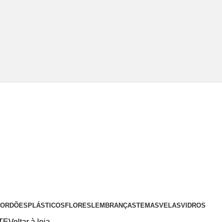
 CORDÕES
PLÁSTICOS
FLORES
LEMBRANÇAS
TEMAS
VELAS
VIDROS
TE
Voltar à loja