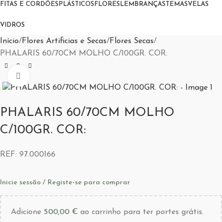
FITAS E CORDÕES
PLÁSTICOS
FLORES
LEMBRANÇAS
TEMAS
VELAS
VIDROS
Início
Flores Artificias e Secas
Flores Secas
PHALARIS 60/70CM MOLHO C/100GR. COR:
Aumentar Imagem
PHALARIS 60/70CM MOLHO
C/100GR. COR:
REF:
97.000166
Inicie sessão / Registe-se para comprar
Adicione
500,00
€
ao carrinho para ter portes grátis.