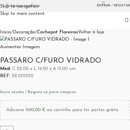
ENTRAR / REGISTAR
Skip to navigation
Skip to main content
Início
Decoração
Cachepot Floreiras
Voltar à loja
Aumentar Imagem
PASSARO C/FURO VIDRADO
Med:
C
22.00 x
L
14.50 x
A
15.00
cm
REF:
112.001500
Inicie sessão / Registe-se para comprar
Adicione
500,00
€
ao carrinho para ter portes grátis.