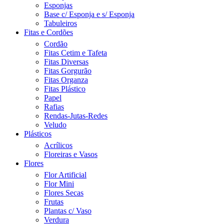
Esponjas
Base c/ Esponja e s/ Esponja
Tabuleiros
Fitas e Cordões
Cordão
Fitas Cetim e Tafeta
Fitas Diversas
Fitas Gorgurão
Fitas Organza
Fitas Plástico
Papel
Rafias
Rendas-Jutas-Redes
Veludo
Plásticos
Acrílicos
Floreiras e Vasos
Flores
Flor Artificial
Flor Mini
Flores Secas
Frutas
Plantas c/ Vaso
Verdura