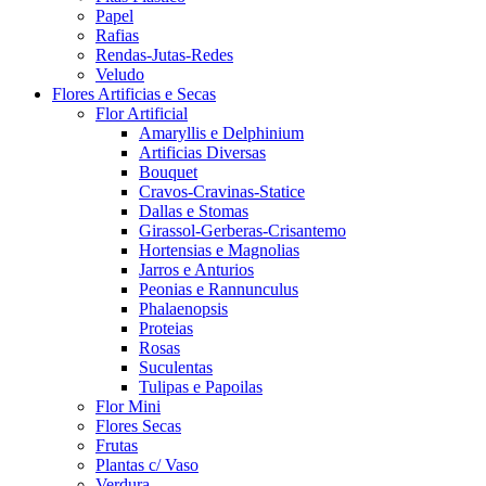
Papel
Rafias
Rendas-Jutas-Redes
Veludo
Flores Artificias e Secas
Flor Artificial
Amaryllis e Delphinium
Artificias Diversas
Bouquet
Cravos-Cravinas-Statice
Dallas e Stomas
Girassol-Gerberas-Crisantemo
Hortensias e Magnolias
Jarros e Anturios
Peonias e Rannunculus
Phalaenopsis
Proteias
Rosas
Suculentas
Tulipas e Papoilas
Flor Mini
Flores Secas
Frutas
Plantas c/ Vaso
Verdura