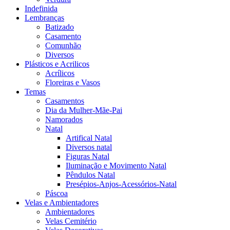
Indefinida
Lembranças
Batizado
Casamento
Comunhão
Diversos
Plásticos e Acrilicos
Acrílicos
Floreiras e Vasos
Temas
Casamentos
Dia da Mulher-Mãe-Pai
Namorados
Natal
Artifical Natal
Diversos natal
Figuras Natal
Iluminação e Movimento Natal
Pêndulos Natal
Presépios-Anjos-Acessórios-Natal
Páscoa
Velas e Ambientadores
Ambientadores
Velas Cemitério