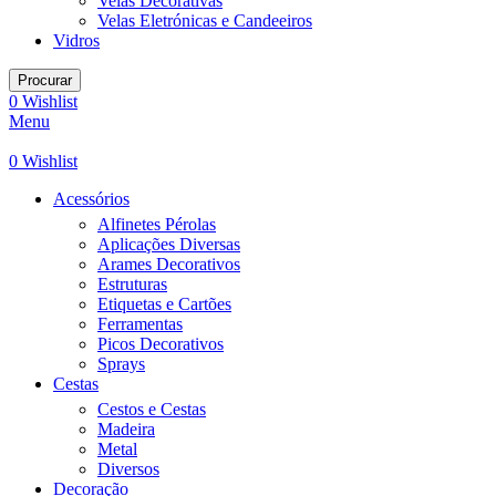
Velas Decorativas
Velas Eletrónicas e Candeeiros
Vidros
Procurar
0
Wishlist
Menu
0
Wishlist
Acessórios
Alfinetes Pérolas
Aplicações Diversas
Arames Decorativos
Estruturas
Etiquetas e Cartões
Ferramentas
Picos Decorativos
Sprays
Cestas
Cestos e Cestas
Madeira
Metal
Diversos
Decoração