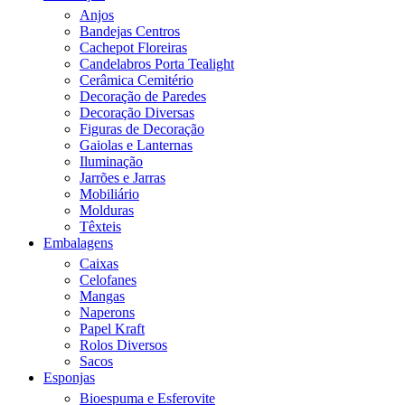
Anjos
Bandejas Centros
Cachepot Floreiras
Candelabros Porta Tealight
Cerâmica Cemitério
Decoração de Paredes
Decoração Diversas
Figuras de Decoração
Gaiolas e Lanternas
Iluminação
Jarrões e Jarras
Mobiliário
Molduras
Têxteis
Embalagens
Caixas
Celofanes
Mangas
Naperons
Papel Kraft
Rolos Diversos
Sacos
Esponjas
Bioespuma e Esferovite