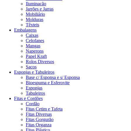
Iluminação
Jarrões e Jarras
Mobiliário
Molduras
Têxteis
Embalagens
Caixas
Celofanes
Mangas
Naperons
Papel Kraft
Rolos Diversos
Sacos
Esponjas e Tabuleiros
Base c/ Esponsa e s/ Esponsa
Bioespuma e Esferovite
Esponjas
Tabuleiros
Fitas e Cordões
Cordão
Fitas Cetim e Tafeta
Fitas Diversas
Fitas Gorgurão
Fitas Organza
Fitas Plástico