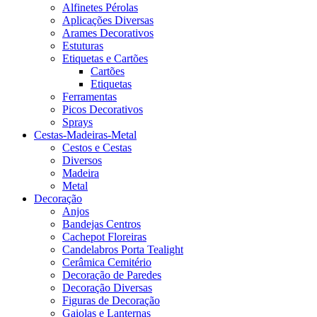
Alfinetes Pérolas
Aplicações Diversas
Arames Decorativos
Estuturas
Etiquetas e Cartões
Cartões
Etiquetas
Ferramentas
Picos Decorativos
Sprays
Cestas-Madeiras-Metal
Cestos e Cestas
Diversos
Madeira
Metal
Decoração
Anjos
Bandejas Centros
Cachepot Floreiras
Candelabros Porta Tealight
Cerâmica Cemitério
Decoração de Paredes
Decoração Diversas
Figuras de Decoração
Gaiolas e Lanternas