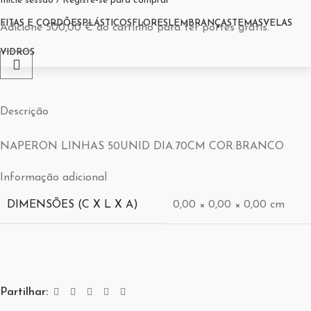
Inicie sessão / Registe-se para comprar
FITAS E CORDÕES
PLÁSTICOS
FLORES
LEMBRANÇAS
TEMAS
VELAS
Adicione
500,00
€
ao carrinho para ter portes grátis.
VIDROS
Descrição
NAPERON LINHAS 50UNID DIA.70CM COR:BRANCO
Informação adicional
DIMENSÕES (C X L X A)
0,00 × 0,00 × 0,00 cm
Partilhar: