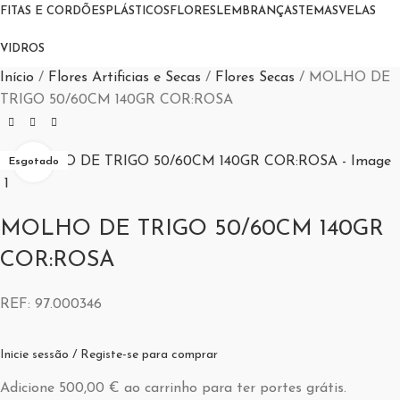
FITAS E CORDÕES
PLÁSTICOS
FLORES
LEMBRANÇAS
TEMAS
VELAS
VIDROS
Início
Flores Artificias e Secas
Flores Secas
MOLHO DE
TRIGO 50/60CM 140GR COR:ROSA
Aumentar Imagem
Esgotado
MOLHO DE TRIGO 50/60CM 140GR
COR:ROSA
REF:
97.000346
Inicie sessão / Registe-se para comprar
Adicione
500,00
€
ao carrinho para ter portes grátis.