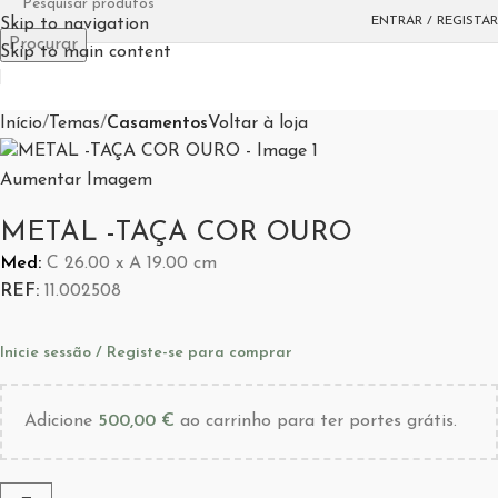
Esgotado
ENTRAR / REGISTAR
Skip to navigation
Procurar
Skip to main content
Início
Temas
Casamentos
Voltar à loja
Aumentar Imagem
METAL -TAÇA COR OURO
Med:
C
26.00 x
A
19.00
cm
REF:
11.002508
Inicie sessão / Registe-se para comprar
Adicione
500,00
€
ao carrinho para ter portes grátis.