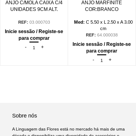
ANJO C/MOLA CAIXA C/4
ANJO MARFINITE
UNIDADES 9CM ALT.
COR:BRANCO
Med:
C
5.50 x
L
2.50 x
A
3.00
REF:
03.000703
cm
Inicie sessão / Registe-se
REF:
64.000038
para comprar
Inicie sessão / Registe-se
para comprar
Sobre nós
A Linguagem das Flores está no mercado há mais de uma
década e disponibiliza uma diversidade de acessórios e