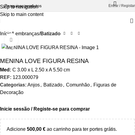
Entrar / Registar
Skip to navigation
Skip to main content
Início
Lembranças
Batizado
Aumentar Imagem
MENINA LOVE FIGURA RESINA
Med:
C
3.00 x
L
2.50 x
A
5.50
cm
REF:
123.000079
Categorias:
Anjos
,
Batizado
,
Comunhão
,
Figuras de
Decoração
Inicie sessão / Registe-se para comprar
Adicione
500,00
€
ao carrinho para ter portes grátis.