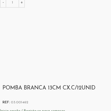
POMBA BRANCA 13CM CX.C/12UNID
REF:
03.001462
Inicie sessão / Registe-se para comprar