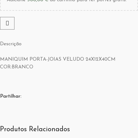
Adicione
500,00
€
ao carrinho para ter portes grátis.
Descrição
MANIQUIM PORTA-JOIAS VELUDO 24X12X40CM
COR:BRANCO
Partilhar:
Produtos Relacionados