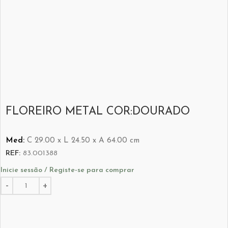
FLOREIRO METAL COR:DOURADO
Med:
C
29.00 x
L
24.50 x
A
64.00
cm
REF:
83.001388
Inicie sessão / Registe-se para comprar