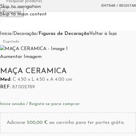
ENTRAR / REGISTAR
Skip to navigation
Procurar
Skip to main content
Início
Decoração
Figuras de Decoração
Voltar à loja
Esgotado
Aumentar Imagem
MAÇA CERAMICA
Med:
C
4.50 x
L
4.50 x
A
4.00
cm
REF:
87.002789
Inicie sessão / Registe-se para comprar
Adicione
500,00
€
ao carrinho para ter portes grátis.