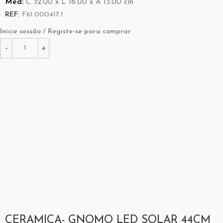
Med:
C
32.00 x
L
16.00 x
A
13.00
cm
REF:
F61.000417.1
Inicie sessão / Registe-se para comprar
CERAMICA- GNOMO LED SOLAR 44CM