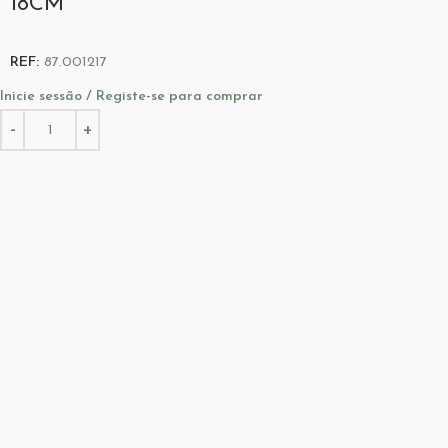
18CM
REF:
87.001217
Inicie sessão / Registe-se para comprar