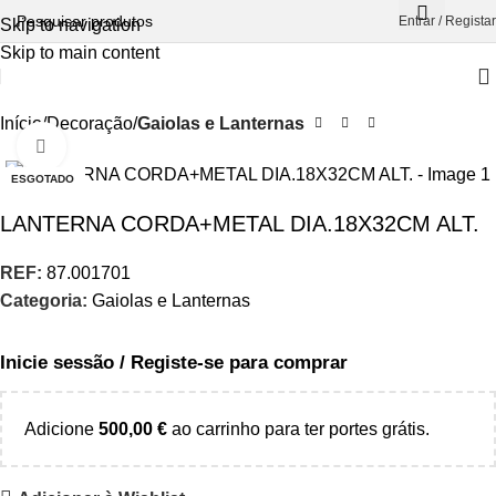
Entrar / Registar
Skip to navigation
Skip to main content
Início
Decoração
Gaiolas e Lanternas
Aumentar Imagem
ESGOTADO
LANTERNA CORDA+METAL DIA.18X32CM ALT.
REF:
87.001701
Categoria:
Gaiolas e Lanternas
Inicie sessão / Registe-se para comprar
Adicione
500,00
€
ao carrinho para ter portes grátis.