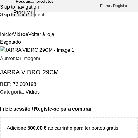
Entrar / Registar
Skip to navigation
Procurar
Skip to main content
Início
Vidros
Voltar à loja
Esgotado
Aumentar Imagem
JARRA VIDRO 29CM
REF:
73.000193
Categoria:
Vidros
Inicie sessão / Registe-se para comprar
Adicione
500,00
€
ao carrinho para ter portes grátis.