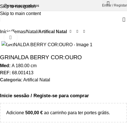
Entrar / Registar
Skip to navigation
Skip to main content
Início
Temas
Natal
Artifical Natal
Aumentar Imagem
GRINALDA BERRY COR:OURO
Med:
A
180.00
cm
REF:
68.001413
Categoria:
Artifical Natal
Inicie sessão / Registe-se para comprar
Adicione
500,00
€
ao carrinho para ter portes grátis.