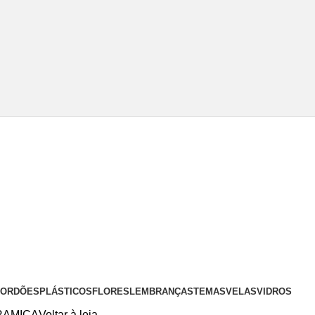
 CORDÕES
PLÁSTICOS
FLORES
LEMBRANÇAS
TEMAS
VELAS
VIDROS
RAMICA
Voltar à loja