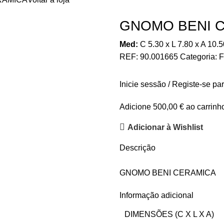
GNOMO BENI 
Med:
C
5.30 x
L
7.80 x
A
10.5
REF:
90.001665
Categoria:
F
Inicie sessão / Registe-se pa
Adicione
500,00
€
ao carrinho
Adicionar à Wishlist
Descrição
GNOMO BENI CERAMICA
Informação adicional
DIMENSÕES (C X L X A)