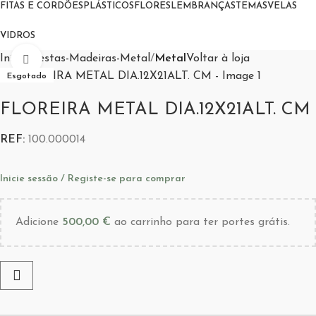
FITAS E CORDÕES
PLÁSTICOS
FLORES
LEMBRANÇAS
TEMAS
VELAS
VIDROS
Início
Cestas-Madeiras-Metal
Metal
Voltar à loja
Aumentar Imagem
Esgotado
FLOREIRA METAL DIA.12X21ALT. CM
REF:
100.000014
Inicie sessão / Registe-se para comprar
Adicione
500,00
€
ao carrinho para ter portes grátis.