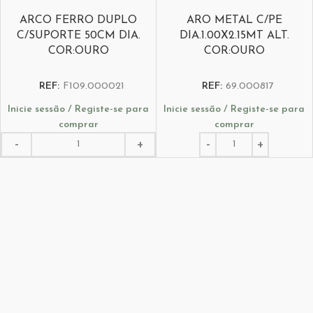
ARCO FERRO DUPLO
ARO METAL C/PE
C/SUPORTE 50CM DIA.
DIA.1.00X2.15MT ALT.
COR:OURO
COR:OURO
REF:
F109.000021
REF:
69.000817
Inicie sessão / Registe-se para
Inicie sessão / Registe-se para
comprar
comprar