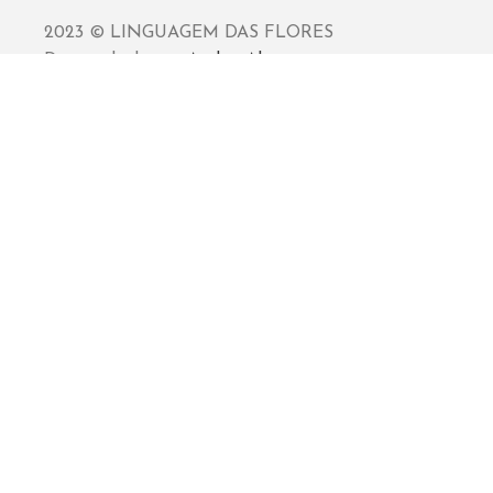
2023 © LINGUAGEM DAS FLORES
Desenvolvido por
Atelier Alves
Sincronização powered by
Sync+