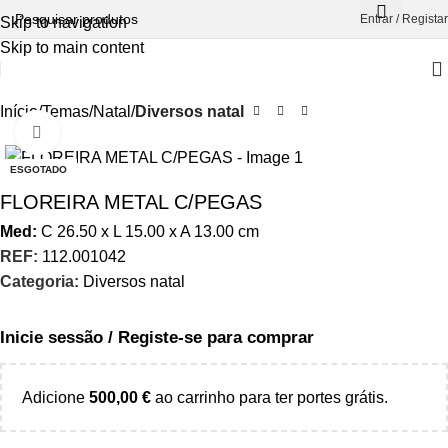
Entrar / Registar
Skip to navigation
Skip to main content
Início
Temas
Natal
Diversos natal
Aumentar Imagem
ESGOTADO
FLOREIRA METAL C/PEGAS
Med:
C
26.50 x
L
15.00 x
A
13.00
cm
REF:
112.001042
Categoria:
Diversos natal
Inicie sessão / Registe-se para comprar
Adicione
500,00
€
ao carrinho para ter portes grátis.