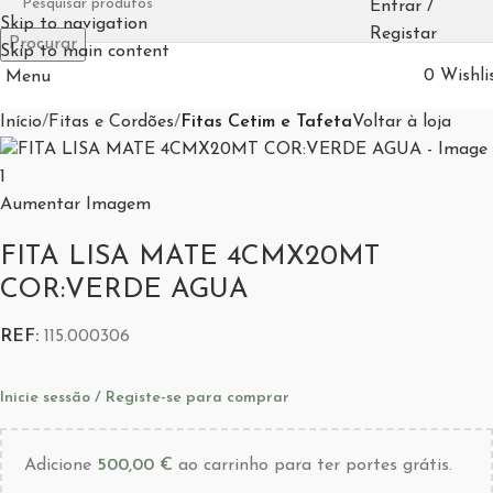
Entrar /
Skip to navigation
Registar
Procurar
Skip to main content
0
Wishli
Menu
Início
Fitas e Cordões
Fitas Cetim e Tafeta
Voltar à loja
Aumentar Imagem
FITA LISA MATE 4CMX20MT
COR:VERDE AGUA
REF:
115.000306
Inicie sessão / Registe-se para comprar
Adicione
500,00
€
ao carrinho para ter portes grátis.