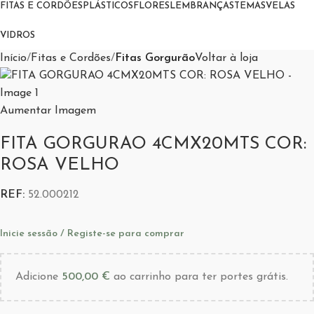
FITAS E CORDÕES
PLÁSTICOS
FLORES
LEMBRANÇAS
TEMAS
VELAS
VIDROS
Início
Fitas e Cordões
Fitas Gorgurão
Voltar à loja
Aumentar Imagem
FITA GORGURAO 4CMX20MTS COR:
ROSA VELHO
REF:
52.000212
Inicie sessão / Registe-se para comprar
Adicione
500,00
€
ao carrinho para ter portes grátis.