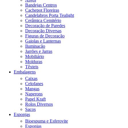
Bandejas Centros
Cachepot Floreiras
Candelabros Porta Tealight
Cerâmica Cemitério
Decoração de Paredes
Decoração Diversas
Figuras de Decoração
Gaiolas e Lanternas
Iluminação
Jarrões e Jarras
Mobiliário
Molduras
Têxteis
Embalagens
Caixas
Celofanes
Mangas
Naperons
Papel Kraft
Rolos Diversos
Sacos
Esponjas
Bioespuma e Esferovite
Esponjas