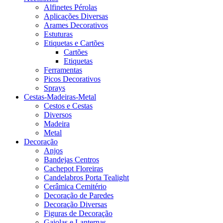
Alfinetes Pérolas
Aplicações Diversas
Arames Decorativos
Estuturas
Etiquetas e Cartões
Cartões
Etiquetas
Ferramentas
Picos Decorativos
Sprays
Cestas-Madeiras-Metal
Cestos e Cestas
Diversos
Madeira
Metal
Decoração
Anjos
Bandejas Centros
Cachepot Floreiras
Candelabros Porta Tealight
Cerâmica Cemitério
Decoração de Paredes
Decoração Diversas
Figuras de Decoração
Gaiolas e Lanternas