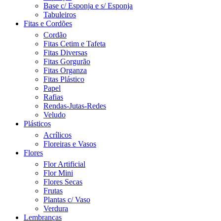
Base c/ Esponja e s/ Esponja
Tabuleiros
Fitas e Cordões
Cordão
Fitas Cetim e Tafeta
Fitas Diversas
Fitas Gorgurão
Fitas Organza
Fitas Plástico
Papel
Rafias
Rendas-Jutas-Redes
Veludo
Plásticos
Acrílicos
Floreiras e Vasos
Flores
Flor Artificial
Flor Mini
Flores Secas
Frutas
Plantas c/ Vaso
Verdura
Lembranças