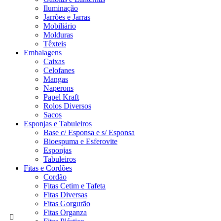
Iluminação
Jarrões e Jarras
Mobiliário
Molduras
Têxteis
Embalagens
Caixas
Celofanes
Mangas
Naperons
Papel Kraft
Rolos Diversos
Sacos
Esponjas e Tabuleiros
Base c/ Esponsa e s/ Esponsa
Bioespuma e Esferovite
Esponjas
Tabuleiros
Fitas e Cordões
Cordão
Fitas Cetim e Tafeta
Fitas Diversas
Fitas Gorgurão
Fitas Organza