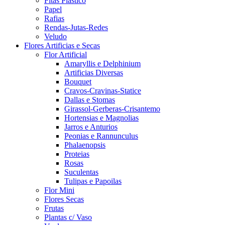
Fitas Plástico
Papel
Rafias
Rendas-Jutas-Redes
Veludo
Flores Artificias e Secas
Flor Artificial
Amaryllis e Delphinium
Artificias Diversas
Bouquet
Cravos-Cravinas-Statice
Dallas e Stomas
Girassol-Gerberas-Crisantemo
Hortensias e Magnolias
Jarros e Anturios
Peonias e Rannunculus
Phalaenopsis
Proteias
Rosas
Suculentas
Tulipas e Papoilas
Flor Mini
Flores Secas
Frutas
Plantas c/ Vaso