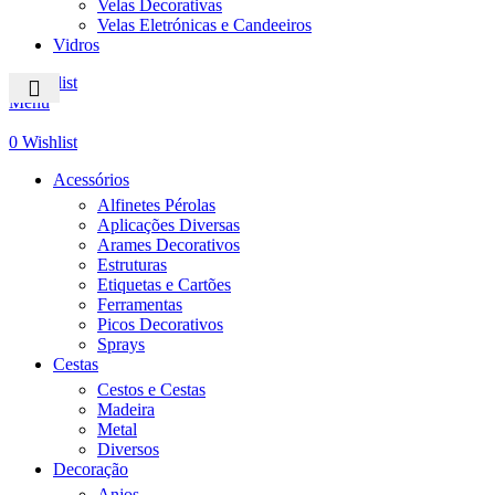
Velas Decorativas
Velas Eletrónicas e Candeeiros
Vidros
0
Wishlist
Menu
0
Wishlist
Acessórios
Alfinetes Pérolas
Aplicações Diversas
Arames Decorativos
Estruturas
Etiquetas e Cartões
Ferramentas
Picos Decorativos
Sprays
Cestas
Cestos e Cestas
Madeira
Metal
Diversos
Decoração
Anjos