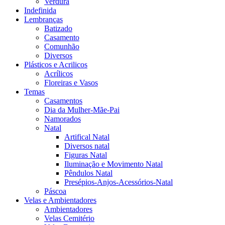
Verdura
Indefinida
Lembranças
Batizado
Casamento
Comunhão
Diversos
Plásticos e Acrilicos
Acrílicos
Floreiras e Vasos
Temas
Casamentos
Dia da Mulher-Mãe-Pai
Namorados
Natal
Artifical Natal
Diversos natal
Figuras Natal
Iluminação e Movimento Natal
Pêndulos Natal
Presépios-Anjos-Acessórios-Natal
Páscoa
Velas e Ambientadores
Ambientadores
Velas Cemitério