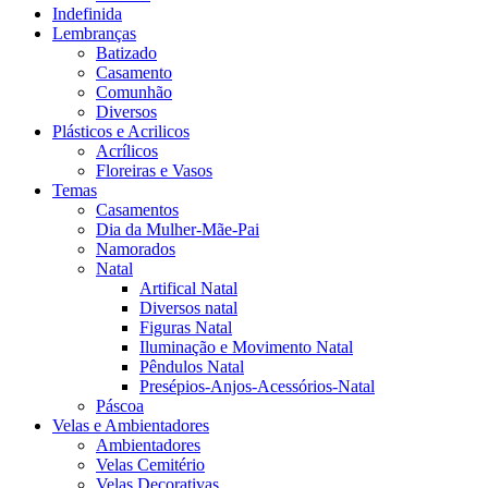
Indefinida
Lembranças
Batizado
Casamento
Comunhão
Diversos
Plásticos e Acrilicos
Acrílicos
Floreiras e Vasos
Temas
Casamentos
Dia da Mulher-Mãe-Pai
Namorados
Natal
Artifical Natal
Diversos natal
Figuras Natal
Iluminação e Movimento Natal
Pêndulos Natal
Presépios-Anjos-Acessórios-Natal
Páscoa
Velas e Ambientadores
Ambientadores
Velas Cemitério
Velas Decorativas