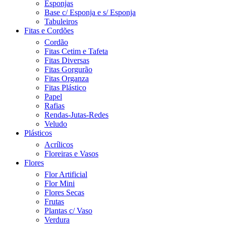
Esponjas
Base c/ Esponja e s/ Esponja
Tabuleiros
Fitas e Cordões
Cordão
Fitas Cetim e Tafeta
Fitas Diversas
Fitas Gorgurão
Fitas Organza
Fitas Plástico
Papel
Rafias
Rendas-Jutas-Redes
Veludo
Plásticos
Acrílicos
Floreiras e Vasos
Flores
Flor Artificial
Flor Mini
Flores Secas
Frutas
Plantas c/ Vaso
Verdura