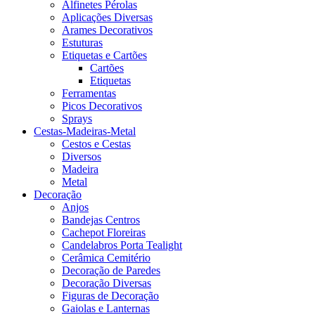
Alfinetes Pérolas
Aplicações Diversas
Arames Decorativos
Estuturas
Etiquetas e Cartões
Cartões
Etiquetas
Ferramentas
Picos Decorativos
Sprays
Cestas-Madeiras-Metal
Cestos e Cestas
Diversos
Madeira
Metal
Decoração
Anjos
Bandejas Centros
Cachepot Floreiras
Candelabros Porta Tealight
Cerâmica Cemitério
Decoração de Paredes
Decoração Diversas
Figuras de Decoração
Gaiolas e Lanternas