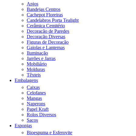
Anjos
Bandejas Centros
Cachepot Floreiras
Candelabros Porta Tealight
Cerâmica Cemitério
Decoração de Paredes
Decoração Diversas
Figuras de Decoração
Gaiolas e Lanternas
Iluminação
Jarrões e Jarras
Mobiliário
Molduras
Têxteis
Embalagens
Caixas
Celofanes
Mangas
Naperons
Papel Kraft
Rolos Diversos
Sacos
Esponjas
Bioespuma e Esferovite