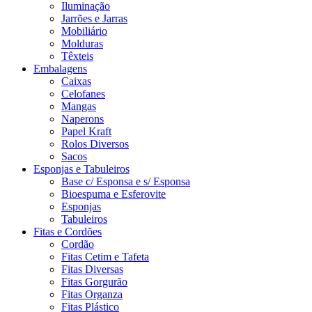
Iluminação
Jarrões e Jarras
Mobiliário
Molduras
Têxteis
Embalagens
Caixas
Celofanes
Mangas
Naperons
Papel Kraft
Rolos Diversos
Sacos
Esponjas e Tabuleiros
Base c/ Esponsa e s/ Esponsa
Bioespuma e Esferovite
Esponjas
Tabuleiros
Fitas e Cordões
Cordão
Fitas Cetim e Tafeta
Fitas Diversas
Fitas Gorgurão
Fitas Organza
Fitas Plástico