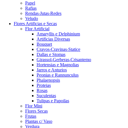
Papel
Rafias
Rendas-Jutas-Redes
Veludo
Flores Artificias e Secas
Flor Artificial
Amaryllis e Delphinium
Artificias Diversas
Bouquet
Cravos-Cravinas-Statice
Dallas e Stomas
Girassol-Gerberas-Crisantemo
Hortensias e Magnolias
Jarros e Anturios
Peonias e Rannunculus
Phalaenopsis
Proteias
Rosas
Suculentas
Tulipas e Papoilas
Flor Mini
Flores Secas
Frutas
Plantas c/ Vaso
Verdura