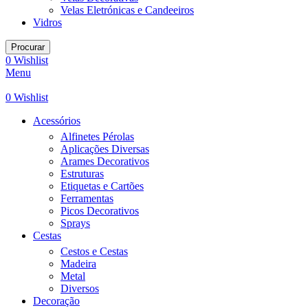
Velas Eletrónicas e Candeeiros
Vidros
Procurar
0
Wishlist
Menu
0
Wishlist
Acessórios
Alfinetes Pérolas
Aplicações Diversas
Arames Decorativos
Estruturas
Etiquetas e Cartões
Ferramentas
Picos Decorativos
Sprays
Cestas
Cestos e Cestas
Madeira
Metal
Diversos
Decoração