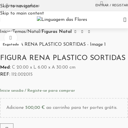
ENTRAR / REGISTAR
Skip to navigation
Skip to main content
Início
Temas
Natal
Figuras Natal
Aumentar Imagem
Esgotado
FIGURA RENA PLASTICO SORTIDAS
Med:
C
20.00 x
L
6.00 x
A
30.00
cm
REF:
112.002015
Inicie sessão / Registe-se para comprar
Adicione
500,00
€
ao carrinho para ter portes grátis.