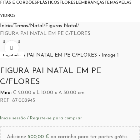
FITAS E CORDÕES
PLÁSTICOS
FLORES
LEMBRANÇAS
TEMAS
VELAS
VIDROS
Início
Temas
Natal
Figuras Natal
FIGURA PAI NATAL EM PE C/FLORES
Aumentar Imagem
Esgotado
FIGURA PAI NATAL EM PE
C/FLORES
Med:
C
20.00 x
L
10.00 x
A
30.00
cm
REF:
87.002945
Inicie sessão / Registe-se para comprar
Adicione
500,00
€
ao carrinho para ter portes grátis.