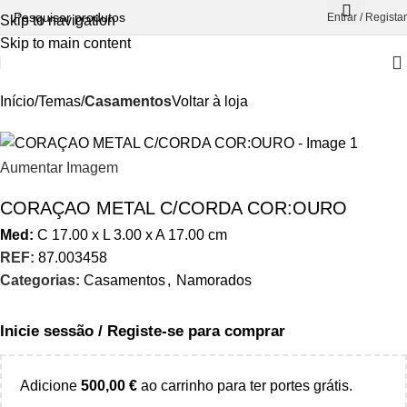
Entrar / Registar
Skip to navigation
Skip to main content
Início
Temas
Casamentos
Voltar à loja
Aumentar Imagem
CORAÇAO METAL C/CORDA COR:OURO
Med:
C
17.00 x
L
3.00 x
A
17.00
cm
REF:
87.003458
Categorias:
Casamentos
,
Namorados
Inicie sessão / Registe-se para comprar
Adicione
500,00
€
ao carrinho para ter portes grátis.