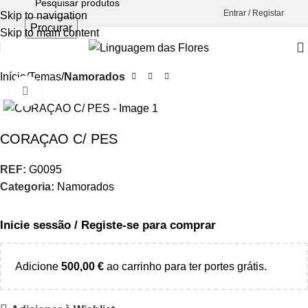
Entrar / Registar
Skip to navigation
Procurar
Skip to main content
Início
Temas
Namorados
Aumentar Imagem
CORAÇAO C/ PES
REF:
G0095
Categoria:
Namorados
Inicie sessão / Registe-se para comprar
Adicione
500,00
€
ao carrinho para ter portes grátis.