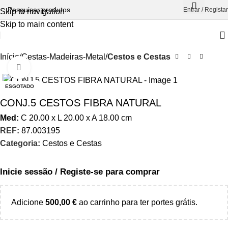
Entrar / Registar
Skip to navigation
Skip to main content
Início
Cestas-Madeiras-Metal
Cestos e Cestas
Aumentar Imagem
ESGOTADO
CONJ.5 CESTOS FIBRA NATURAL
Med:
C
20.00 x
L
20.00 x
A
18.00
cm
REF:
87.003195
Categoria:
Cestos e Cestas
Inicie sessão / Registe-se para comprar
Adicione
500,00
€
ao carrinho para ter portes grátis.