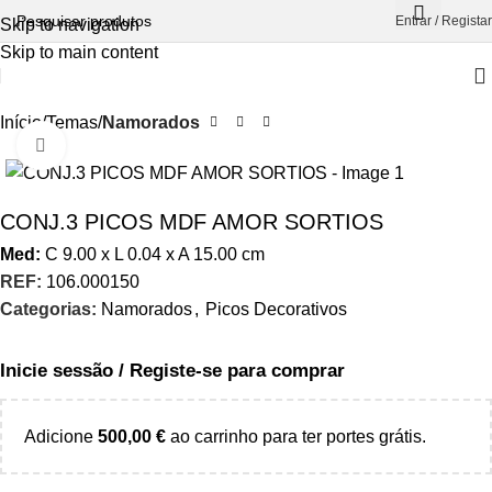
Entrar / Registar
Skip to navigation
Skip to main content
Início
Temas
Namorados
Aumentar Imagem
CONJ.3 PICOS MDF AMOR SORTIOS
Med:
C
9.00 x
L
0.04 x
A
15.00
cm
REF:
106.000150
Categorias:
Namorados
,
Picos Decorativos
Inicie sessão / Registe-se para comprar
Adicione
500,00
€
ao carrinho para ter portes grátis.