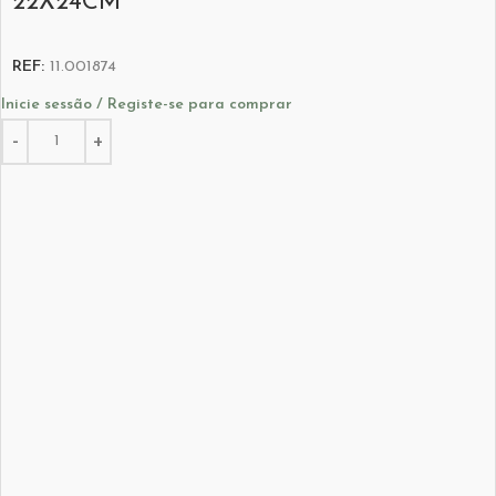
22X24CM
REF:
11.001874
Inicie sessão / Registe-se para comprar