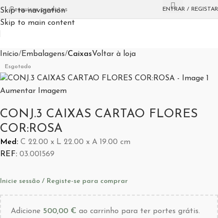
ENTRAR / REGISTAR
Skip to navigation
Skip to main content
Início
Embalagens
Caixas
Voltar à loja
Esgotado
Aumentar Imagem
CONJ.3 CAIXAS CARTAO FLORES
COR:ROSA
Med:
C
22.00 x
L
22.00 x
A
19.00
cm
REF:
03.001569
Inicie sessão / Registe-se para comprar
Adicione
500,00
€
ao carrinho para ter portes grátis.