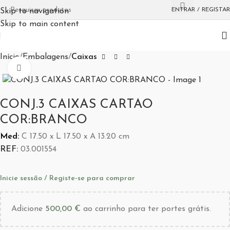
ENTRAR / REGISTAR
Skip to navigation
Skip to main content
Início
Embalagens
Caixas
Aumentar Imagem
CONJ.3 CAIXAS CARTAO
COR:BRANCO
Med:
C
17.50 x
L
17.50 x
A
13.20
cm
REF:
03.001554
Inicie sessão / Registe-se para comprar
Adicione
500,00
€
ao carrinho para ter portes grátis.