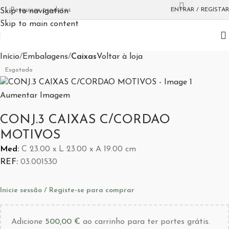
ENTRAR / REGISTAR
Skip to navigation
Skip to main content
Início
Embalagens
Caixas
Voltar à loja
Esgotado
Aumentar Imagem
CONJ.3 CAIXAS C/CORDAO
MOTIVOS
Med:
C
23.00 x
L
23.00 x
A
19.00
cm
REF:
03.001530
Inicie sessão / Registe-se para comprar
Adicione
500,00
€
ao carrinho para ter portes grátis.